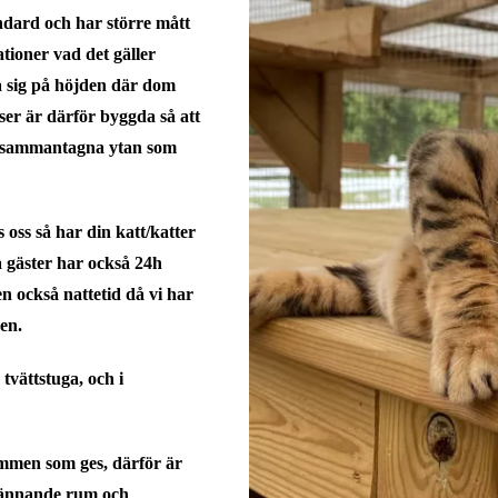
andard
och har större mått
ioner vad det gäller
ra sig på höjden där dom
ser är därför byggda så att
en sammantagna ytan som
oss så har din katt/katter
ra gäster har också 24h
en också nattetid då vi har
en.
 tvättstuga, och i
rymmen som ges
, därför är
spännande rum och