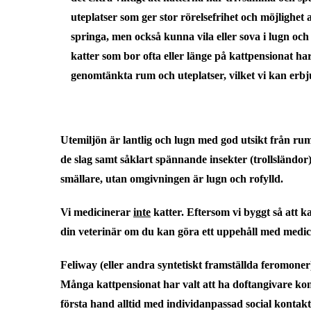
uteplatser som ger stor rörelsefrihet och möjlighet 
springa, men också kunna vila eller sova i lugn och 
katter som bor ofta eller länge på kattpensionat har
genomtänkta rum och uteplatser, vilket vi kan erbj
Utemiljön är lantlig och lugn med god utsikt
från rum 
de slag samt såklart spännande insekter (trollsländor)
smällare, utan omgivningen är lugn och rofylld.
Vi medicinerar
inte
katter.
Eftersom vi byggt så att k
din veterinär om du kan göra ett uppehåll med medici
Feliway (eller andra syntetiskt framställda feromoner
Många kattpensionat har valt att ha doftangivare ko
första hand alltid med individanpassad social kontakt 