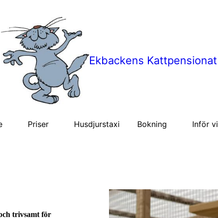
Ekbackens Kattpensionat
e
Priser
Husdjurstaxi
Bokning
Inför v
och trivsamt för