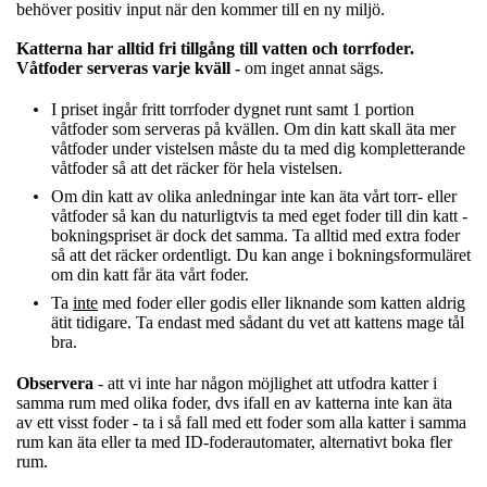
behöver positiv input när den kommer till en ny miljö.
Katterna har alltid fri tillgång till vatten och torrfoder.
Våtfoder serveras varje kväll -
om inget annat sägs.
I priset ingår fritt torrfoder dygnet runt samt 1 portion
våtfoder som serveras på kvällen. Om din katt skall äta mer
våtfoder under vistelsen måste du ta med dig kompletterande
våtfoder så att det räcker för hela vistelsen.
Om din katt av olika anledningar inte kan äta vårt torr- eller
våtfoder så kan du naturligtvis ta med eget foder till din katt -
bokningspriset är dock det samma. Ta alltid med extra foder
så att det räcker ordentligt. Du kan ange i bokningsformuläret
om din katt får äta vårt foder.
Ta
inte
med foder eller godis eller liknande som katten aldrig
ätit tidigare. Ta endast med sådant du vet att kattens mage tål
bra.
Observera
- att vi inte har någon möjlighet att utfodra katter i
samma rum med olika foder, dvs ifall en av katterna inte kan äta
av ett visst foder - ta i så fall med ett foder som alla katter i samma
rum kan äta eller ta med ID-foderautomater, alternativt boka fler
rum.