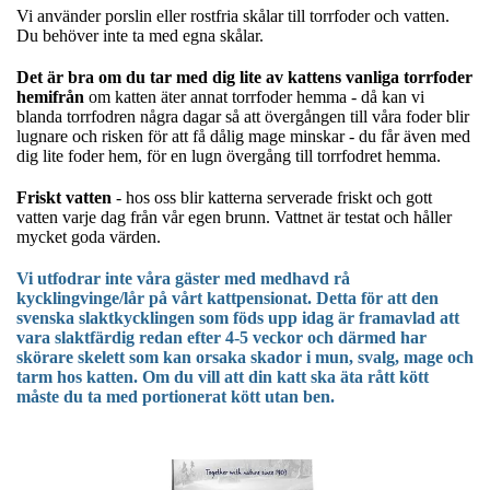
Vi använder porslin eller rostfria skålar till torrfoder och vatten.
Du behöver inte ta med egna skålar.
Det är bra om du tar med dig lite av kattens vanliga torrfoder
hemifrån
om katten äter annat torrfoder hemma - då kan vi
blanda torrfodren några dagar så att övergången till våra foder blir
lugnare och risken för att få dålig mage minskar - du får även med
dig lite foder hem, för en lugn övergång till torrfodret hemma.
Friskt vatten
- hos oss blir katterna serverade friskt och gott
vatten varje dag från vår egen brunn. Vattnet är testat och håller
mycket goda värden.
Vi utfodrar inte våra gäster med medhavd rå
kycklingvinge/lår på vårt kattpensionat. Detta för att den
svenska slaktkycklingen som föds upp idag är framavlad att
vara slaktfärdig redan efter 4-5 veckor och därmed har
skörare skelett som kan orsaka skador i mun, svalg, mage och
tarm hos katten. Om du vill att din katt ska äta rått kött
måste du ta med portionerat kött utan ben.