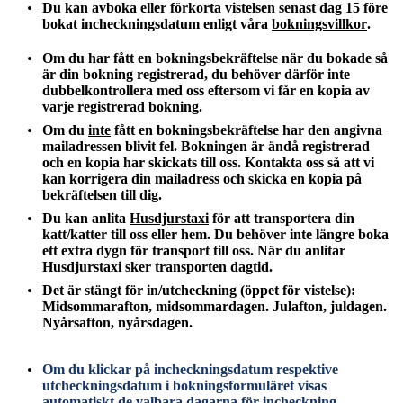
Du kan avboka eller förkorta vistelsen senast dag 15 före
bokat incheckningsdatum enligt våra
bokningsvillkor
.
Om du har fått en bokningsbekräftelse när du bokade så
är din bokning registrerad, du behöver därför inte
dubbelkontrollera med oss eftersom vi får en kopia av
varje registrerad bokning.
Om du
inte
fått en bokningsbekräftelse har den angivna
mailadressen blivit fel. Bokningen är ändå registrerad
och en kopia har skickats till oss. Kontakta oss så att vi
kan korrigera din mailadress och skicka en kopia på
bekräftelsen till dig.
Du kan anlita
Husdjurstaxi
för att transportera din
katt/katter till oss eller hem. Du behöver inte längre boka
ett extra dygn för transport till oss. När du anlitar
Husdjurstaxi sker transporten dagtid.
Det är stängt för in/utcheckning (öppet för vistelse):
Midsommarafton, midsommardagen. Julafton, juldagen.
Nyårsafton, nyårsdagen.
Om du klickar på incheckningsdatum respektive
utcheckningsdatum i bokningsformuläret visas
automatiskt de valbara dagarna för incheckning