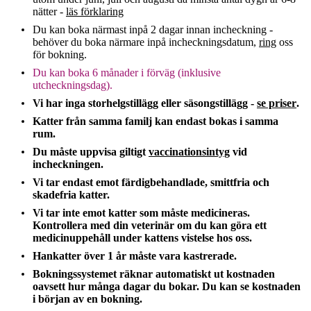
nätter -
läs förklaring
Du kan boka närmast inpå 2 dagar innan incheckning -
behöver du boka närmare inpå incheckningsdatum,
ring
oss
för bokning.
Du kan boka 6 månader i förväg (inklusive
utcheckningsdag).
Vi har inga storhelgstillägg eller säsongstillägg -
se priser
.
Katter från samma familj kan endast bokas i samma
rum.
Du måste uppvisa giltigt
vaccinationsintyg
vid
incheckningen.
Vi tar endast emot färdigbehandlade, smittfria och
skadefria katter.
Vi tar inte emot katter som måste medicineras.
Kontrollera med din veterinär om du kan göra ett
medicinuppehåll under kattens vistelse hos oss.
Hankatter över 1 år måste vara kastrerade.
Bokningssystemet räknar automatiskt ut kostnaden
oavsett hur många dagar du bokar. Du kan se kostnaden
i början av en bokning.