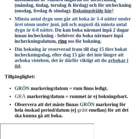
(måndag, tisdag, torsdag & lördag) och för utcheckning
(onsdag, fredag & söndag).
Bokningshjälp här
!
M
insta antal dygn som går att boka är 3-4 nätter under
året utom under juni, juli och augusti då minsta antal
dygn är 6-8 nätter.
Du kan boka närmast inpå 2 dagar
innan incheckning - behöver du boka närmare inpå
incheckningsdatum,
ring
oss för bokning
.
Din bokning är reserverad fram till dag 15 före bokat
incheckningsdag, efter dag 15 går det inte längre att
avboka vistelsen, det är därför viktigt att du
avbokar i
tid
.
Tillgänglighet:
GRÖN
markering/datum = rum finns ledigt
.
GRÅ
markering/datum = rummet är ej bokningsbart.
Observera att det måste finnas
GRÖN
markering för
hela önskad period/datum (ej
grått
emellan) för att det
ska kunna gå att boka.