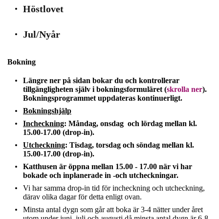
Höstlovet
Jul/Nyår
Bokning
Längre ner på sidan bokar du och kontrollerar
tillgängligheten själv i bokningsformuläret (
skrolla ner
).
Bokningsprogrammet uppdateras kontinuerligt.
Bokningshjälp
Incheckning
: Måndag, onsdag och lördag mellan kl.
15.00-17.00 (drop-in).
Utcheckning
: Tisdag, torsdag och söndag mellan kl.
15.00-17.00 (drop-in).
Katthusen är öppna mellan
15.00 - 17.00
när vi har
bokade och inplanerade in -och utcheckningar.
Vi har samma drop-in tid för incheckning och utcheckning,
därav olika dagar för detta enligt ovan.
Minsta antal dygn som går att boka är 3-4 nätter under året
utom under juni, juli och augusti då minsta antal dygn är 6-8