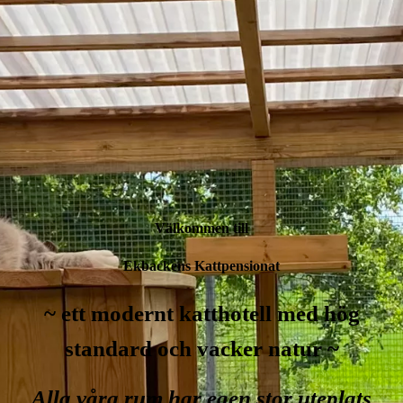
Välkommen till
Ekbackens Kattpensionat
~ ett modernt katthotell med hög
standard och vacker natur ~
Alla våra rum har egen stor uteplats